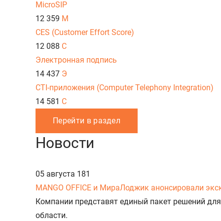
MicroSIP
12 359
M
CES (Customer Effort Score)
12 088
C
Электронная подпись
14 437
Э
CTI-приложения (Computer Telephony Integration)
14 581
C
Перейти в раздел
Новости
05 августа
181
MANGO OFFICE и МираЛоджик анонсировали экс
Компании представят единый пакет решений для
области.