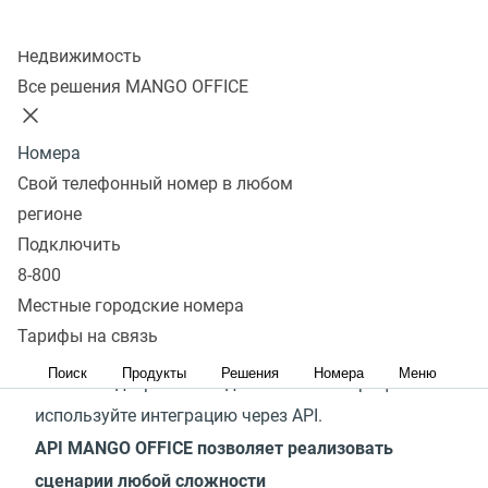
Колл-центр
Недвижимость
Сервисы MANGO OFFICE легко и просто
Все решения MANGO OFFICE
интегрировать с самыми популярными CRM-
системами и другими офисными приложениями:
Номера
300+ готовых интеграций доступны для
Свой телефонный номер в любом
подключения, в них реализованы самые
регионе
востребованные клиентами сценарии.
Подключить
8-800
Если подходящей готовой интеграции с
Местные городские номера
экосистемой MANGO OFFICE в списке нет, и вам
Тарифы на связь
нужно решение с высокой функциональностью и
Поиск
Продукты
Решения
Номера
Меню
тонкой подстройкой под ваши бизнес-процессы —
используйте интеграцию через API.
API MANGO OFFICE позволяет реализовать
сценарии любой сложности