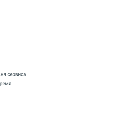
вня сервиса
время