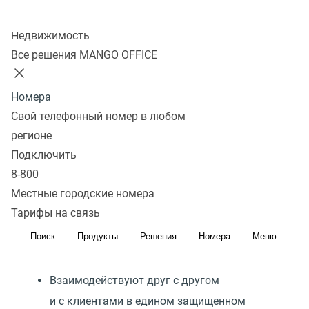
Колл-центр
Узнать подробнее
Недвижимость
Все решения MANGO OFFICE
Что такое
Номера
унифицированные
Свой телефонный номер в любом
коммуникации?
регионе
Подключить
Унифицированные коммуникации
(
Unified
8-800
Communications, UC) — это единое виртуальное
Местные городские номера
коммуникационное пространство для вашей
Тарифы на связь
компании. Пространство, в котором сотрудники:
Поиск
Продукты
Решения
Номера
Меню
Взаимодействуют друг с другом
и с клиентами в едином защищенном