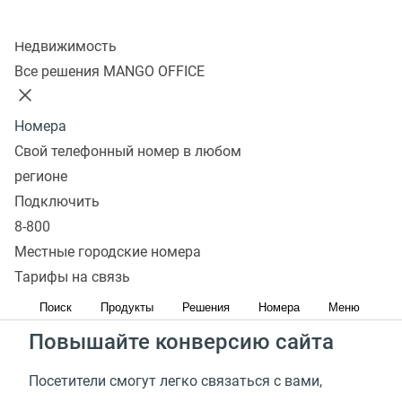
Подключить
Колл-центр
Недвижимость
Все решения MANGO OFFICE
Установите виджет
Обратного звонка
Номера
Свой телефонный номер в любом
Увеличьте количество звонков
регионе
Подключить
Потенциальные клиенты могут уйти и выбрать
8-800
конкурентов, так как не смогли связаться с Вами.
Местные городские номера
Сервис обратного звонка— отличная возможность
Тарифы на связь
не упускать таких клиентов
Поиск
Продукты
Решения
Номера
Меню
Повышайте конверсию сайта
Посетители смогут легко связаться с вами,