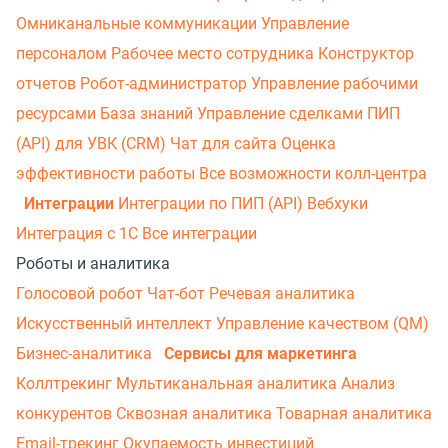
Омниканальные коммуникации
Управление
персоналом
Рабочее место сотрудника
Конструктор
отчетов
Робот-администратор
Управление рабочими
ресурсами
База знаний
Управление сделками
ПИП
(API) для УВК (CRM)
Чат для сайта
Оценка
эффективности работы
Все возможности колл-центра
Интеграции
Интеграции по ПИП (API)
Вебхуки
Интеграция с 1С
Все интеграции
Роботы и аналитика
Голосовой робот
Чат-бот
Речевая аналитика
Искусственный интеллект
Управление качеством (QM)
Бизнес-аналитика
Сервисы для маркетинга
Коллтрекинг
Мультиканальная аналитика
Анализ
конкурентов
Сквозная аналитика
Товарная аналитика
Email-трекинг
Окупаемость инвестиций